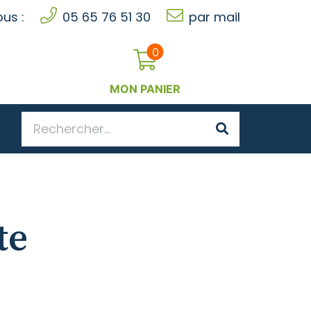
us :
05 65 76 51 30
par mail
0
MON PANIER
te