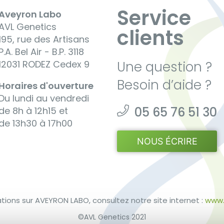
Service
Aveyron Labo
AVL Genetics
clients
195, rue des Artisans
P.A. Bel Air - B.P. 3118
12031 RODEZ Cedex 9
Une question ?
Besoin d’aide ?
Horaires d'ouverture
Du lundi au vendredi
05 65 76 51 30
de 8h à 12h15 et
de 13h30 à 17h00
NOUS ÉCRIRE
ations sur AVEYRON LABO, consultez notre site internet :
www.
©AVL Genetics 2021