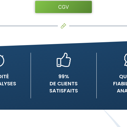
CGV
DITÉ
99%
QU
ALYSES
DE CLIENTS
FIABI
SATISFAITS
ANA