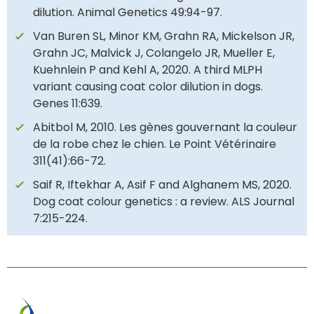
dilution. Animal Genetics 49:94-97.
Van Buren SL, Minor KM, Grahn RA, Mickelson JR,
Grahn JC, Malvick J, Colangelo JR, Mueller E,
Kuehnlein P and Kehl A, 2020. A third MLPH
variant causing coat color dilution in dogs.
Genes 11:639.
Abitbol M, 2010. Les gènes gouvernant la couleur
de la robe chez le chien. Le Point Vétérinaire
311(41):66-72.
Saif R, Iftekhar A, Asif F and Alghanem MS, 2020.
Dog coat colour genetics : a review. ALS Journal
7:215-224.