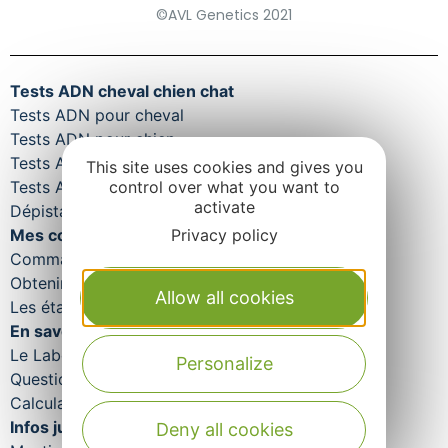
©AVL Genetics 2021
Tests ADN cheval chien chat
Tests ADN pour cheval
Tests ADN pour chien
Tests ADN pour chat
This site uses cookies and gives you
control over what you want to
Tests ADN pour bovin et ovin
activate
Dépistages maladies équines
Privacy policy
Mes commandes
Commande rapide
Obtenir mes résultats
Allow all cookies
Les étapes de traitement de votre commande
En savoir plus
Le Laboratoire Aveyron Labo
Personalize
Questions fréquentes
Calculateurs
Infos juridiques
Deny all cookies