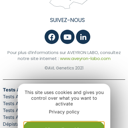
SUIVEZ-NOUS
Pour plus d’informations sur AVEYRON LABO, consultez
notre site internet :
www.aveyron-labo.com
©AVL Genetics 2021
Tests ADN cheval chien chat
This site uses cookies and gives you
Tests ADN pour cheval
control over what you want to
Tests ADN pour chien
activate
Tests ADN pour chat
Privacy policy
Tests ADN pour bovin et ovin
Dépistages maladies équines